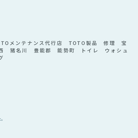
日
TOメンテナンス代行店 TOTO製品 修理 宝
西 猪名川 豊能郡 能勢町 トイレ ウォシュ
グ
た。