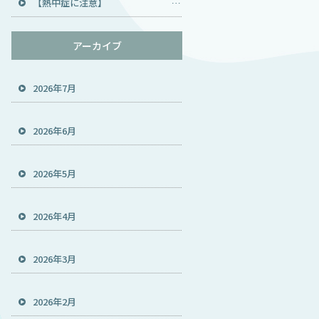
【熱中症に注意】 住機トータルサービス TOTOメンテナンス代行店 TOTO製品 修理 宝塚 伊丹 尼崎 池田 川西 猪名川 豊能郡 能勢町 トイレ ウォシュレット ハウスクリーニング エアコン キッチン 風呂 おそうじ本舗
アーカイブ
2026年7月
2026年6月
2026年5月
2026年4月
2026年3月
2026年2月