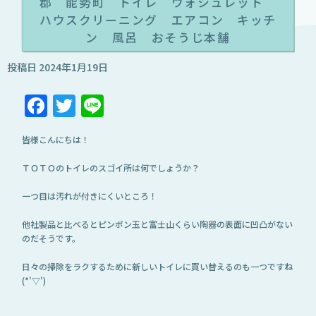
郡 能勢町 トイレ ウォシュレット
ハウスクリーニング エアコン キッチ
ン 風呂 おそうじ本舗
投稿日
2024年1月19日
Facebook
Twitter
Line
皆様こんにちは！
ＴＯＴＯのトイレのスゴイ所は何でしょうか？
一つ目は汚れが付きにくいところ！
他社製品と比べるとピンポン玉と富士山くらい陶器の表面に凹凸がない
のだそうです。
日々の掃除をラクするために新しいトイレに買い替えるのも一つですね
(*'▽')