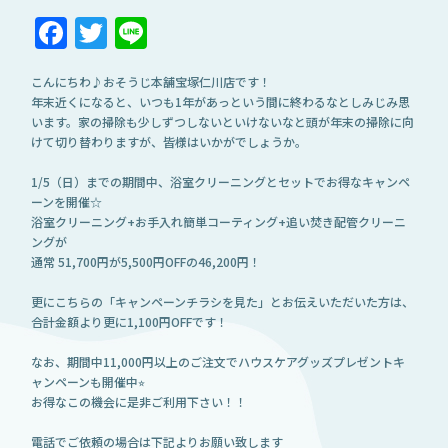
Facebook
Twitter
Line
こんにちわ♪おそうじ本舗宝塚仁川店です！
年末近くになると、いつも1年があっという間に終わるなとしみじみ思
います。家の掃除も少しずつしないといけないなと頭が年末の掃除に向
けて切り替わりますが、皆様はいかがでしょうか。
1/5（日）までの期間中、浴室クリーニングとセットでお得なキャンペ
ーンを開催☆
浴室クリーニング+お手入れ簡単コーティング+追い焚き配管クリーニ
ングが
通常 51,700円が5,500円OFFの46,200円！
更にこちらの「キャンペーンチラシを見た」とお伝えいただいた方は、
合計金額より更に1,100円OFFです！
なお、期間中11,000円以上のご注文でハウスケアグッズプレゼントキ
ャンペーンも開催中⭐︎
お得なこの機会に是非ご利用下さい！！
電話でご依頼の場合は下記よりお願い致します