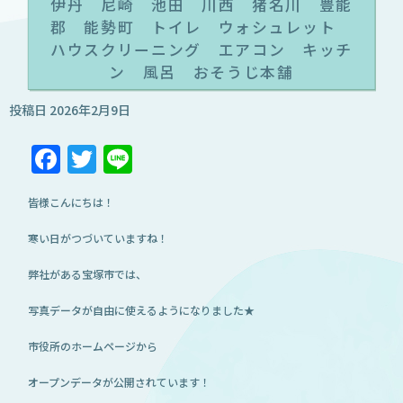
伊丹 尼崎 池田 川西 猪名川 豊能
郡 能勢町 トイレ ウォシュレット
ハウスクリーニング エアコン キッチ
ン 風呂 おそうじ本舗
投稿日
2026年2月9日
Facebook
Twitter
Line
皆様こんにちは！
寒い日がつづいていますね！
弊社がある宝塚市では、
写真データが自由に使えるようになりました★
市役所のホームページから
オープンデータが公開されています！