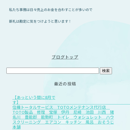
私たち事務は日々売上のお金を合わすことが多いので
新札は勘定に気をつけようと思います！
ブログトップ
最近の投稿
【あっという間に8月で
す
住機トータルサービス TOTOメンテナンス代行店
TOTO製品 修理 宝塚 伊丹 尼崎 池田 川西 猪
名川 豊能郡 能勢町 トイレ ウォシュレット ハウ
スクリーニング エアコン キッチン 風呂 おそうじ
本舗