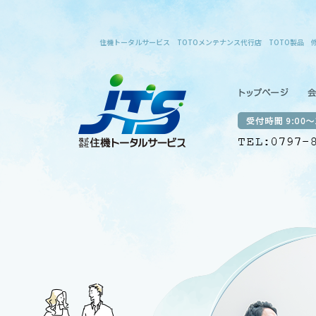
TOメンテナンス代行店 TOTO製品 修理 宝塚 伊丹 尼崎 池田 川西