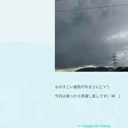
ものすごい雷雨が今まさに(;’∀’)
今日は帰ったら洗濯し直しです( ´艸｀)
←
Happy Bir