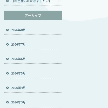
【お土産いただきました♡】 住機トータルサービス TOTOメンテナンス代行店 TOTO製品 修理 宝塚 伊丹 尼崎 池田 川西 猪名川 豊能郡 能勢町 トイレ ウォシュレット ハウスクリーニング エアコン キッチン 風呂 おそうじ本舗
アーカイブ
2026年8月
2026年7月
2026年6月
2026年5月
2026年4月
2026年3月