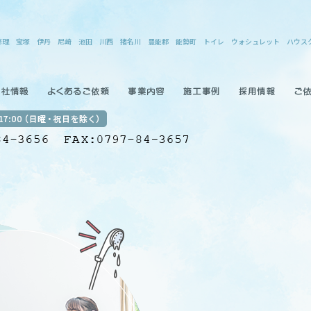
 猪名川 豊能郡 能勢町 トイレ ウォシュレット ハウスクリーニング エ