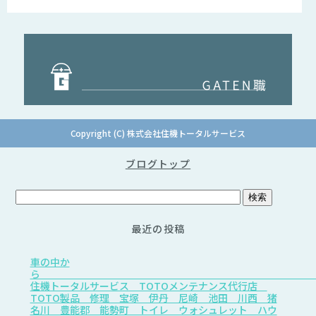
Copyright (C) 株式会社住機トータルサービス
ブログトップ
最近の投稿
車の中か
住機トータルサービス TOTOメンテナンス代行店
TOTO製品 修理 宝塚 伊丹 尼崎 池田 川西 猪
名川 豊能郡 能勢町 トイレ ウォシュレット ハウ